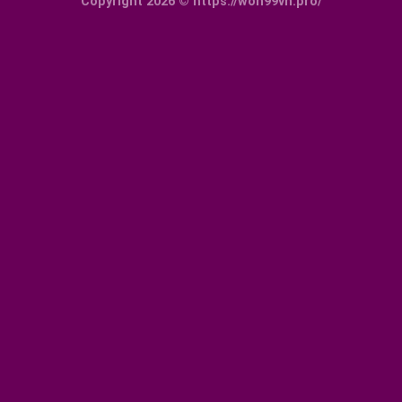
Copyright 2026 ©
https://won99vn.pro/