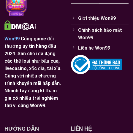
Giới thiệu Won99
Chính sách bảo mật
Won99
Won99
Cổng game đổi
thưởng uy tín hàng đầu
Liên hệ Won99
2024. Sân chơi đa dạng
các thể loại như bầu cua,
livecasino, xốc đĩa, tài xĩu.
Cùng với nhiều chương
trình khuyến mãi hấp dẫn.
Nhanh tay đăng kí thăm
gia có nhiều trải nghiệm
thú vị cùng Won99.
HƯỚNG DẪN
LIÊN HỆ