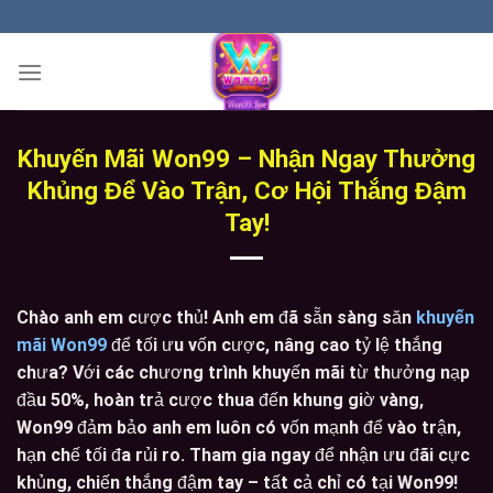
Chuyển
đến
nội
dung
Khuyến Mãi Won99 – Nhận Ngay Thưởng
Khủng Để Vào Trận, Cơ Hội Thắng Đậm
Tay!
Chào anh em cược thủ! Anh em đã sẵn sàng săn
khuyến
mãi Won99
để tối ưu vốn cược, nâng cao tỷ lệ thắng
chưa? Với các chương trình khuyến mãi từ thưởng nạp
đầu 50%, hoàn trả cược thua đến khung giờ vàng,
Won99 đảm bảo anh em luôn có vốn mạnh để vào trận,
hạn chế tối đa rủi ro. Tham gia ngay để nhận ưu đãi cực
khủng, chiến thắng đậm tay – tất cả chỉ có tại Won99!