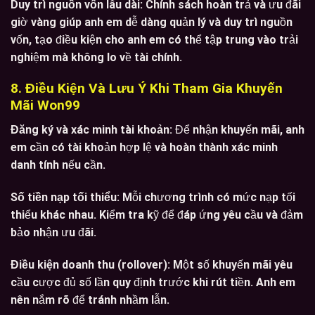
Duy trì nguồn vốn lâu dài
: Chính sách hoàn trả và ưu đãi
giờ vàng giúp anh em dễ dàng quản lý và duy trì nguồn
vốn, tạo điều kiện cho anh em có thể tập trung vào trải
nghiệm mà không lo về tài chính.
8. Điều Kiện Và Lưu Ý Khi Tham Gia Khuyến
Mãi Won99
Đăng ký và xác minh tài khoản
: Để nhận khuyến mãi, anh
em cần có tài khoản hợp lệ và hoàn thành xác minh
danh tính nếu cần.
Số tiền nạp tối thiểu
: Mỗi chương trình có mức nạp tối
thiểu khác nhau. Kiểm tra kỹ để đáp ứng yêu cầu và đảm
bảo nhận ưu đãi.
Điều kiện doanh thu (rollover)
: Một số khuyến mãi yêu
cầu cược đủ số lần quy định trước khi rút tiền. Anh em
nên nắm rõ để tránh nhầm lẫn.