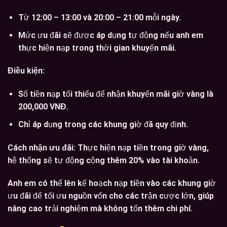
Từ 12:00 – 13:00 và 20:00 – 21:00 mỗi ngày.
Mức ưu đãi sẽ được áp dụng tự động nếu anh em
thực hiện nạp trong thời gian khuyến mãi.
Điều kiện
:
Số tiền nạp tối thiểu để nhận khuyến mãi giờ vàng là
200,000 VNĐ
.
Chỉ áp dụng trong các khung giờ đã quy định.
Cách nhận ưu đãi
: Thực hiện nạp tiền trong giờ vàng,
hệ thống sẽ tự động cộng thêm 20% vào tài khoản.
Anh em có thể lên kế hoạch nạp tiền vào các khung giờ
ưu đãi để tối ưu nguồn vốn cho các trận cược lớn, giúp
nâng cao trải nghiệm mà không tốn thêm chi phí.