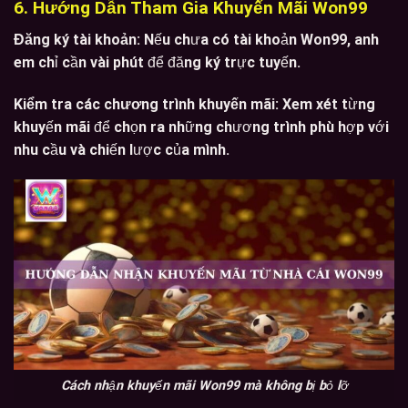
6. Hướng Dẫn Tham Gia Khuyến Mãi Won99
Đăng ký tài khoản
: Nếu chưa có tài khoản Won99, anh
em chỉ cần vài phút để đăng ký trực tuyến.
Kiểm tra các chương trình khuyến mãi
: Xem xét từng
khuyến mãi để chọn ra những chương trình phù hợp với
nhu cầu và chiến lược của mình.
Cách nhận khuyến mãi Won99 mà không bị bỏ lỡ