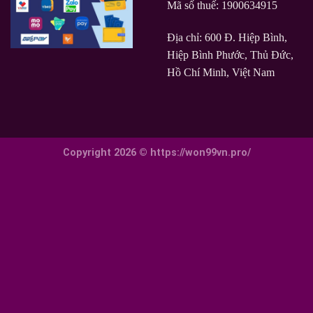
Mã số thuế: 1900634915
Địa chỉ: 600 Đ. Hiệp Bình,
Hiệp Bình Phước, Thủ Đức,
Hồ Chí Minh, Việt Nam
Copyright 2026 ©
https://won99vn.pro/