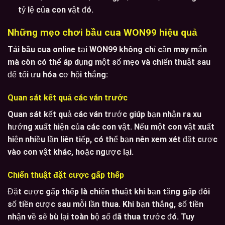
tỷ lệ của con vật đó.
Những mẹo chơi bầu cua WON99 hiệu quả
Tải bầu cua
online tại WON99 không chỉ cần may mắn
mà còn có thể áp dụng một số mẹo và chiến thuật sau
để tối ưu hóa cơ hội thắng:
Quan sát kết quả các ván trước
Quan sát kết quả các ván trước giúp bạn nhận ra xu
hướng xuất hiện của các con vật. Nếu một con vật xuất
hiện nhiều lần liên tiếp, có thể bạn nên xem xét đặt cược
vào con vật khác, hoặc ngược lại.
Chiến thuật đặt cược gấp thếp
Đặt cược gấp thếp là chiến thuật khi bạn tăng gấp đôi
số tiền cược sau mỗi lần thua. Khi bạn thắng, số tiền
nhận về sẽ bù lại toàn bộ số đã thua trước đó. Tuy