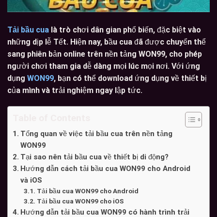
Tải bầu cua
là trò chơi dân gian phổ biến, đặc biệt vào
những dịp lễ Tết. Hiện nay, bầu cua đã được chuyển thể
sang phiên bản online trên nền tảng WON99, cho phép
người chơi tham gia dễ dàng mọi lúc mọi nơi. Với ứng
dụng
WON99
, bạn có thể download ứng dụng về thiết bị
của mình và trải nghiệm ngay lập tức.
Table of Contents
Tổng quan về việc tải bầu cua trên nền tảng
WON99
Tại sao nên tải bầu cua về thiết bị di động?
Hướng dẫn cách tải bầu cua WON99 cho Android
và iOS
Tải bầu cua WON99 cho Android
Tải bầu cua WON99 cho iOS
Hướng dẫn tải bầu cua WON99 có hành trình trải