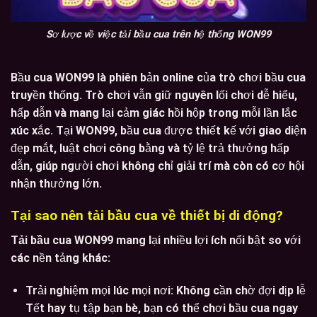
Sơ lược về việc tải bầu cua trên hệ thống WON99
Bầu cua WON99 là phiên bản online của trò chơi bầu cua
truyền thống. Trò chơi vẫn giữ nguyên lối chơi dễ hiểu,
hấp dẫn và mang lại cảm giác hồi hộp trong mỗi lần lắc
xúc xắc. Tại WON99, bầu cua được thiết kế với giao diện
đẹp mắt, luật chơi công bằng và tỷ lệ trả thưởng hấp
dẫn, giúp người chơi không chỉ giải trí mà còn có cơ hội
nhận thưởng lớn.
Tại sao nên tải bầu cua về thiết bị di động?
Tải bầu cua
WON99 mang lại nhiều lợi ích nổi bật so với
các nền tảng khác:
Trải nghiệm mọi lúc mọi nơi: Không cần chờ đợi dịp lễ
Tết hay tụ tập bạn bè, bạn có thể chơi bầu cua ngay