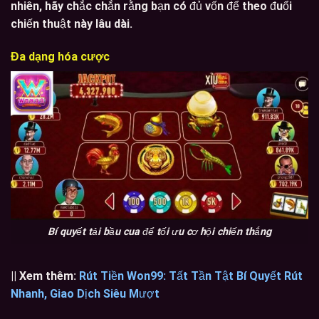
nhiên, hãy chắc chắn rằng bạn có đủ vốn để theo đuổi
chiến thuật này lâu dài.
Đa dạng hóa cược
Bí quyết tải bầu cua để tối ưu cơ hội chiến thắng
|| Xem thêm:
Rút Tiền Won99: Tất Tần Tật Bí Quyết Rút
Nhanh, Giao Dịch Siêu Mượt