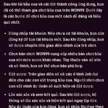
Sau khi
tải bầu cua
và cài đặt thành công ứng dụng, bạn
đã có thể tham gia chơi bầu cua trên WON99. Dưới đây
là các bước để chơi bầu cua một cách dễ dàng và hiệu
quả nhất:
Đăng nhập tài khoản: Nếu chưa có tài khoản, bạn cần
đăng ký để tạo tài khoản mới. Sau khi đăng nhập, bạn
sẽ được chuyển đến giao diện chính của trò chơi.
Chọn bàn chơi: WON99 cung cấp nhiều bàn chơi bầu
cua với mức cược khác nhau. Tùy thuộc vào số vốn
và sở thích, bạn có thể chọn bàn phù hợp.
Đặt cược: Trên giao diện sẽ có các ô hình ảnh đại
diện cho các con vật trong bầu cua. Người chơi chọn
con vật mình dự đoán sẽ xuất hiện và đặt cược.
Lắc xúc xắc và xem kết quả: Sau khi đặt cược, hệ
thống sẽ lắc xúc xắc và hiện kết quả ngay lập tức.
Nếu dự đoán của bạn đúng, bạn sẽ nhận thưởng theo