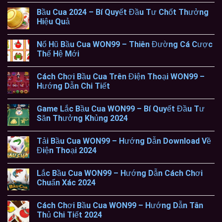
Bầu Cua 2024 – Bí Quyết Đầu Tư Chốt Thưởng
Hiệu Quả
Nổ Hũ Bầu Cua WON99 – Thiên Đường Cá Cược
Thế Hệ Mới
Cách Chơi Bầu Cua Trên Điện Thoại WON99 –
Hướng Dẫn Chi Tiết
Game Lắc Bầu Cua WON99 – Bí Quyết Đầu Tư
Săn Thưởng Khủng 2024
Tải Bầu Cua WON99 – Hướng Dẫn Download Về
Điện Thoại 2024
Lắc Bầu Cua WON99 – Hướng Dẫn Cách Chơi
Chuẩn Xác 2024
Cách Chơi Bầu Cua WON99 – Hướng Dẫn Tân
Thủ Chi Tiết 2024