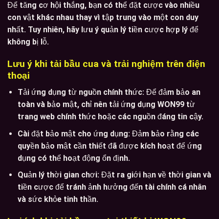
Để tăng cơ hội thắng, bạn có thể đặt cược vào nhiều
con vật khác nhau thay vì tập trung vào một con duy
nhất. Tuy nhiên, hãy lưu ý quản lý tiền cược hợp lý để
không bị lỗ.
Lưu ý khi tải bầu cua và trải nghiệm trên điện
thoại
Tải ứng dụng từ nguồn chính thức: Để đảm bảo an
toàn và bảo mật, chỉ nên tải ứng dụng WON99 từ
trang web chính thức hoặc các nguồn đáng tin cậy.
Cài đặt bảo mật cho ứng dụng: Đảm bảo rằng các
quyền bảo mật cần thiết đã được kích hoạt để ứng
dụng có thể hoạt động ổn định.
Quản lý thời gian chơi: Đặt ra giới hạn về thời gian và
tiền cược để tránh ảnh hưởng đến tài chính cá nhân
và sức khỏe tinh thần.