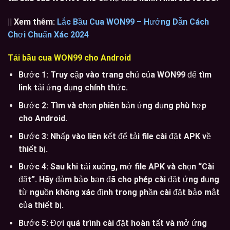
|| Xem thêm:
Lắc Bầu Cua WON99 – Hướng Dẫn Cách
Chơi Chuẩn Xác 2024
Tải bầu cua WON99 cho Android
Bước 1: Truy cập vào trang chủ của WON99 để tìm
link tải ứng dụng chính thức.
Bước 2: Tìm và chọn phiên bản ứng dụng phù hợp
cho Android.
Bước 3: Nhấp vào liên kết để tải file cài đặt APK về
thiết bị.
Bước 4: Sau khi tải xuống, mở file APK và chọn “Cài
đặt”. Hãy đảm bảo bạn đã cho phép cài đặt ứng dụng
từ nguồn không xác định trong phần cài đặt bảo mật
của thiết bị.
Bước 5: Đợi quá trình cài đặt hoàn tất và mở ứng